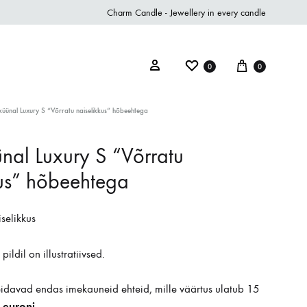
Charm Candle - Jewellery in every candle
0
0
üünal Luxury S “Võrratu naiselikkus” hõbeehtega
nal Luxury S “Võrratu
kus” hõbeehtega
iselikkus
ildil on illustratiivsed.
davad endas imekauneid ehteid, mille väärtus ulatub 15
 euroni.