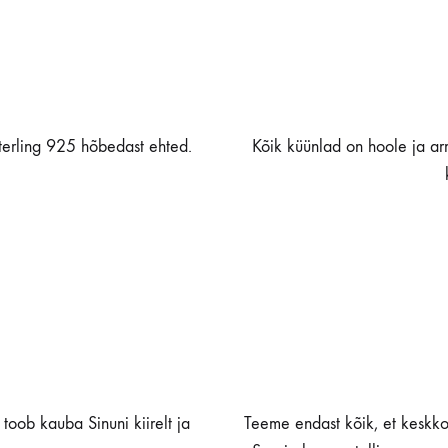
terling 925 hõbedast ehted.
Kõik küünlad on hoole ja ar
toob kauba Sinuni kiirelt ja
Teeme endast kõik, et keskkon