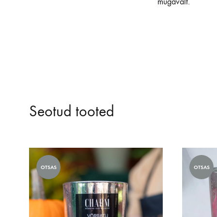
mugavalt.
Seotud tooted
OTSAS
OTSAS