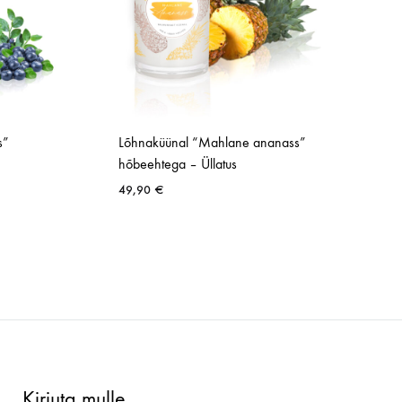
s”
Lõhnaküünal “Mahlane ananass”
hõbeehtega – Üllatus
49,90
€
SOOVINIMEKIRI
SOOVINIMEK
Kirjuta mulle