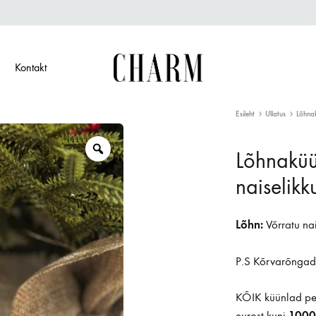
Kontakt
Charm
Hõbeehe
igas
Esileht
Üllatus
Lõhnak
küünlas
Zoom
Lõhnaküü
naiselik
Lõhn:
Võrratu na
P.S Kõrvarõngad p
KÕIK küünlad pei
1000