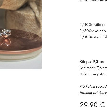
eurost kuni
1/100st võidab
1/500st võidab
1/1000st võida
Kõrgus: 9,3 cm
Läbimõõt: 7,6 c
Põlemisaeg: 43+
P.S kui sa soovi
tootena ostukorvi
29,90
€