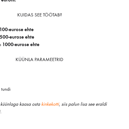
KUIDAS SEE TÖÖTAB?
100-eurose ehte
500-eurose ehte
1000-eurose ehte
b
KÜÜNLA PARAMEETRID
m
 tundi
d küünlaga kaasa osta
kinkekotti
, siis palun lisa see eraldi
.