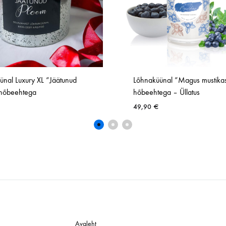
ünal Luxury XL “Jäätunud
Lõhnaküünal “Magus mustika
hõbeehtega
hõbeehtega – Üllatus
49,90
€
SOOVINIMEKIRI
Avaleht