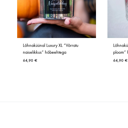
Lõhnaküünal Luxury XL “Võrratu
Lõhnakü
naiselikkus” hõbeehtega
ploom” 
64,90
€
64,90
€
SOOVINIMEKIRI