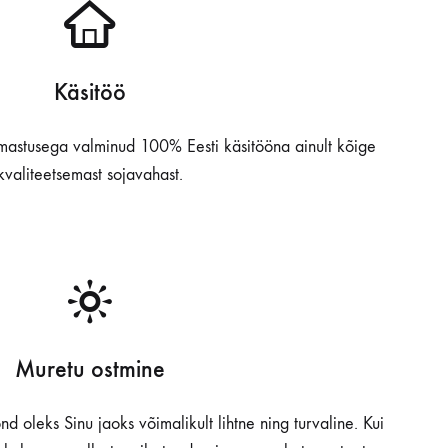
Käsitöö
mastusega valminud 100% Eesti käsitööna ainult kõige
kvaliteetsemast sojavahast.
Muretu ostmine
d oleks Sinu jaoks võimalikult lihtne ning turvaline. Kui