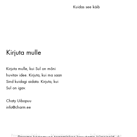
Kuidas see käib
Kirjuta mulle
Kirjuta mulle, kui Sul on mõni
huvitav idee. Kirjuta, kui ma saan
Sind kuidagi aidata. Kirjuta, kui
Sul on igav.
Chaty Uibopuu
info@charm.ee
Privaatsuspoliitika
Müügitingimused
Tellimuse jälgimine