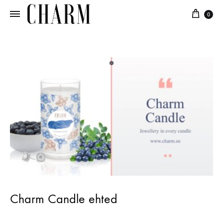
0
Charm
Hõbeehe
igas
küünlas
Charm Candle ehted