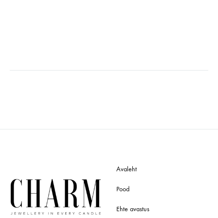
Avaleht
Pood
Ehte avastus